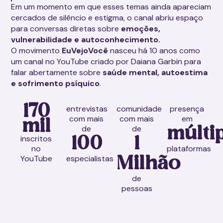
Em um momento em que esses temas ainda apareciam
cercados de silêncio e estigma, o canal abriu espaço
para conversas diretas sobre
emoções,
vulnerabilidade e autoconhecimento.
O movimento
EuVejoVocê
nasceu há 10 anos como
um canal no YouTube criado por Daiana Garbin para
falar abertamente sobre
saúde mental, autoestima
e sofrimento psíquico
.
170
entrevistas
comunidade
presença
com mais
com mais
em
mil
de
de
múlti
inscritos
100
1
no
plataformas
YouTube
especialistas
Milhão
de
pessoas