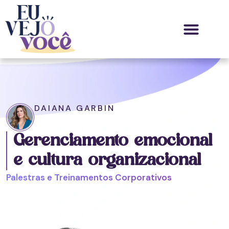
Palestras e Treinamentos
Diferencial e Alcance
Mestre de Cerimônia
DAIANA GARBIN
Gerenciamento emocional
e cultura organizacional
Palestras e Treinamentos Corporativos