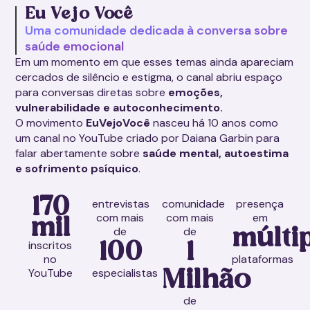
Eu V
e
jo Você
Uma comunidade dedicada à conversa sobre
saúde emocional
Em um momento em que esses temas ainda apareciam
cercados de silêncio e estigma, o canal abriu espaço
para conversas diretas sobre
emoções,
vulnerabilidade e autoconhecimento.
O movimento
EuVejoVocê
nasceu há 10 anos como
um canal no YouTube criado por Daiana Garbin para
falar abertamente sobre
saúde mental, autoestima
e sofrimento psíquico
.
170
entrevistas
comunidade
presença
com mais
com mais
em
mil
de
de
múlti
inscritos
100
1
no
plataformas
YouTube
especialistas
Milhão
de