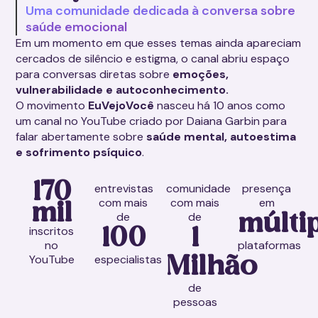
Uma comunidade dedicada à conversa sobre
saúde emocional
Em um momento em que esses temas ainda apareciam
cercados de silêncio e estigma, o canal abriu espaço
para conversas diretas sobre
emoções,
vulnerabilidade e autoconhecimento.
O movimento
EuVejoVocê
nasceu há 10 anos como
um canal no YouTube criado por Daiana Garbin para
falar abertamente sobre
saúde mental, autoestima
e sofrimento psíquico
.
170
entrevistas
comunidade
presença
com mais
com mais
em
mil
de
de
múlti
inscritos
100
1
no
plataformas
YouTube
especialistas
Milhão
de
pessoas