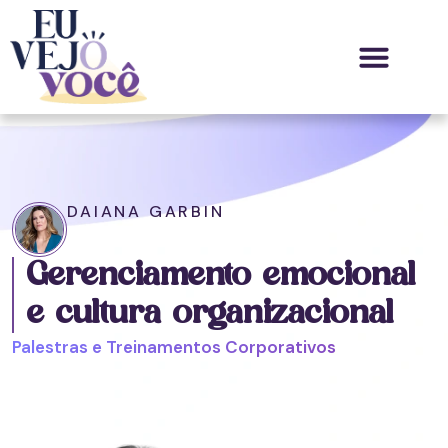
Palestras e Treinamentos
Diferencial e Alcance
Mestre de Cerimônia
DAIANA GARBIN
Gerenciamento emocional
e cultura organizacional
Palestras e Treinamentos Corporativos